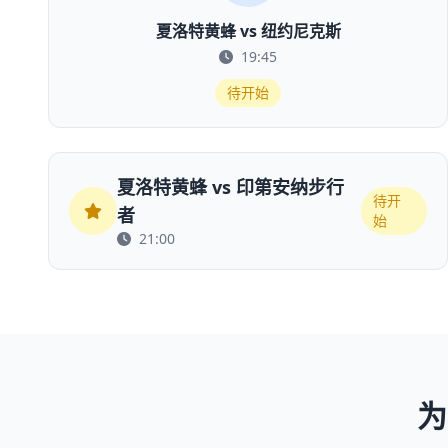
夏洛特黄蜂 vs 纽约尼克斯
19:45
待开始
夏洛特黄蜂 vs 印第安纳步行
待开
者
始
21:00
为