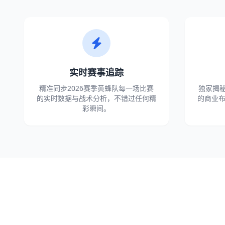
实时赛事追踪
精准同步2026赛季黄蜂队每一场比赛
独家揭秘
的实时数据与战术分析，不错过任何精
的商业
彩瞬间。