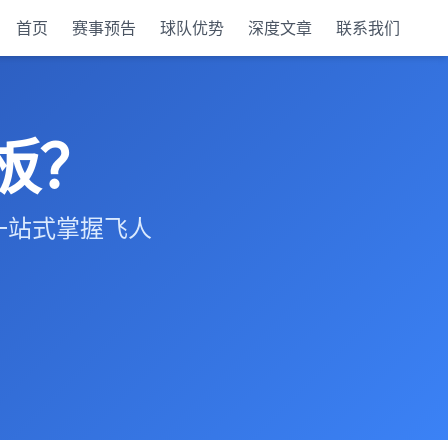
首页
赛事预告
球队优势
深度文章
联系我们
板？
一站式掌握飞人