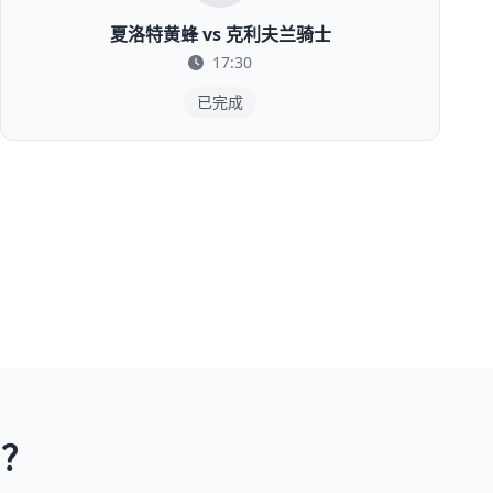
夏洛特黄蜂 vs 克利夫兰骑士
17:30
已完成
台？