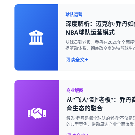
球队运营
深度解析：迈克尔·乔丹
NBA球队运营模式
从球员到老板，乔丹在2026年全面
据驱动体系，彻底改变夏洛特篮球生
阅读全文
商业版图
从“飞人”到“老板”：乔
育生态的融合
解答“乔丹是哪个球队的老板”不仅是
的典型案例，带动周边产业全面爆发